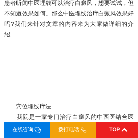
患者听闻中医埋线可以治疗白癜风，想要试试，但
不知道效果如何。那么中医埋线治疗白癜风效果好
吗?我们来针对文章的内容来为大家做详细的介
绍。
穴位埋线疗法
我院是一家专门治疗白癜风的中西医结合医
院，有全面的治疗技术，比如：穴位埋线疗法。穴
在线咨询
拨打电话
TOP
位埋线疗法是将羊肠线埋植于白斑处或身体穴位治