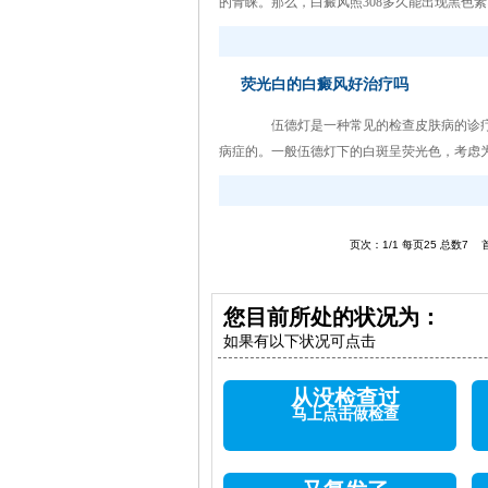
的青睐。那么，白癜风照308多久能出现黑色素岛
荧光白的白癜风好治疗吗
伍德灯是一种常见的检查皮肤病的诊疗
病症的。一般伍德灯下的白斑呈荧光色，考虑为早
页次：1/1 每页25 总数7
您目前所处的状况为：
如果有以下状况可点击
从没检查过
马上点击做检查