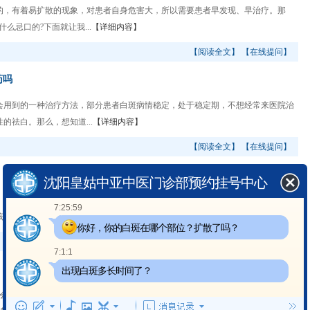
，有着易扩散的现象，对患者自身危害大，所以需要患者早发现、早治疗。那
么忌口的?下面就让我...
【详细内容】
【阅读全文】
【在线提问】
药吗
用到的一种治疗方法，部分患者白斑病情稳定，处于稳定期，不想经常来医院治
祛白。那么，想知道...
【详细内容】
【阅读全文】
【在线提问】
沈阳皇姑中亚中医门诊部预约挂号中心
且发病时还无具体部位限制，如果患者不及时治疗，是很容易会扩散至全身的。
7:25:59
么治疗?下面就让我...
【详细内容】
你好，你的白斑在哪个部位？扩散了吗？
【阅读全文】
【在线提问】
7:1:1
出现白斑多长时间了？
会用到的一种治疗方法，它治疗效果理想，且无人群、部位限制，所以很受患者们